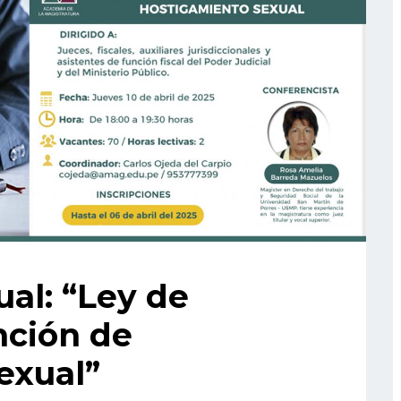
ual: “Ley de
nción de
exual”