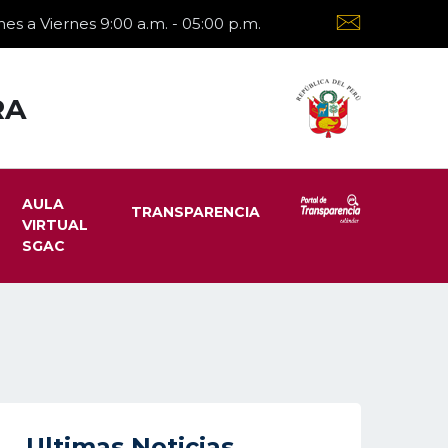
es a Viernes 9:00 a.m. - 05:00 p.m.
RA
AULA
TRANSPARENCIA
VIRTUAL
SGAC
Ultimas Noticias