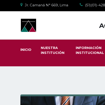
Jr. Camaná N° 669, Lima
(51)(01)-4
A
NUESTRA
INFORMACIÓN
INICIO
INSTITUCIÓN
INSTITUCIONAL