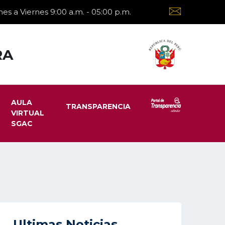
es a Viernes 9:00 a.m. - 05:00 p.m.
RA
AULA
TRANSPARENCIA
VIRTUAL
SGAC
Ultimas Noticias