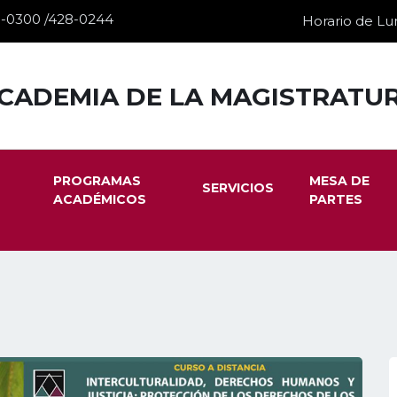
28-0300 /428-0244
Horario de Lun
CADEMIA DE LA MAGISTRATU
PROGRAMAS
MESA DE
SERVICIOS
ACADÉMICOS
PARTES