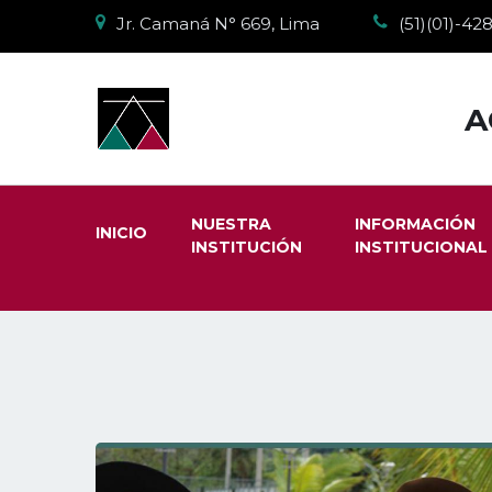
Jr. Camaná N° 669, Lima
(51)(01)-4
A
NUESTRA
INFORMACIÓN
INICIO
INSTITUCIÓN
INSTITUCIONAL