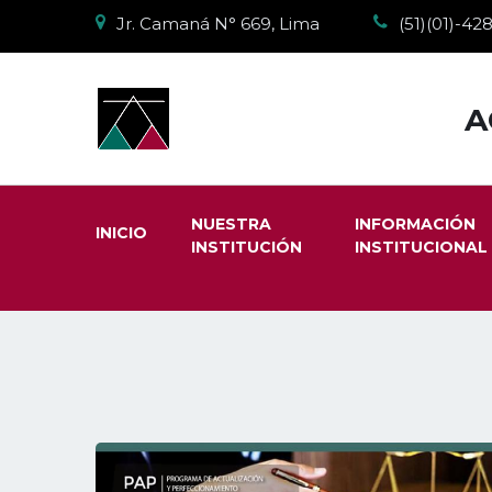
Jr. Camaná N° 669, Lima
(51)(01)-4
A
NUESTRA
INFORMACIÓN
INICIO
INSTITUCIÓN
INSTITUCIONAL