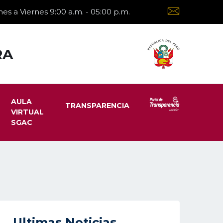
es a Viernes 9:00 a.m. - 05:00 p.m.
RA
AULA
TRANSPARENCIA
VIRTUAL
SGAC
Ultimas Noticias