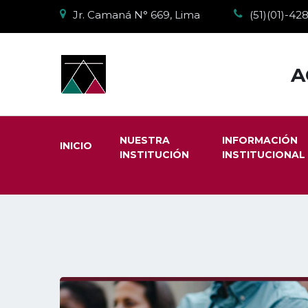
Jr. Camaná N° 669, Lima
(51)(01)-4
A
NUESTRA
INFORMACIÓN
INICIO
INSTITUCIÓN
INSTITUCIONAL