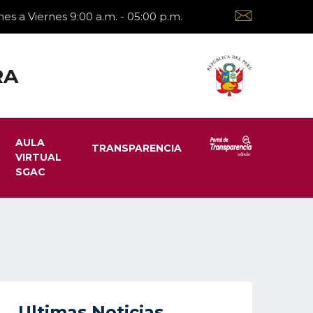
es a Viernes 9:00 a.m. - 05:00 p.m.
RA
AULA
TRANSPARENCIA
VIRTUAL
SGAC
Ultimas Noticias