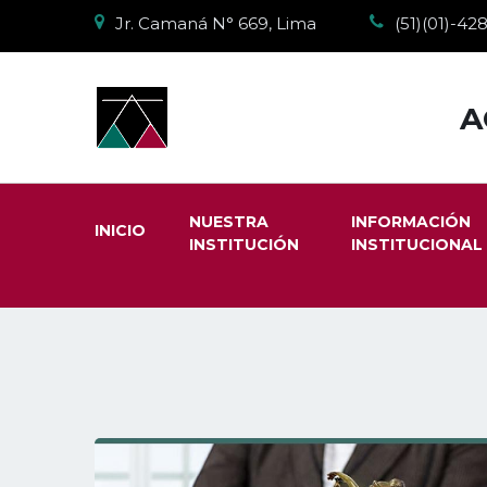
Jr. Camaná N° 669, Lima
(51)(01)-4
A
NUESTRA
INFORMACIÓN
INICIO
INSTITUCIÓN
INSTITUCIONAL