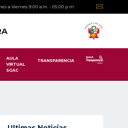
es a Viernes 9:00 a.m. - 05:00 p.m.
RA
AULA
TRANSPARENCIA
VIRTUAL
SGAC
Ultimas Noticias