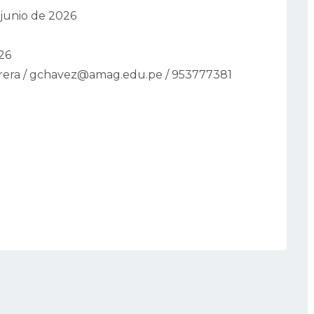
 junio de 2026
026
rrera / gchavez@amag.edu.pe / 953777381