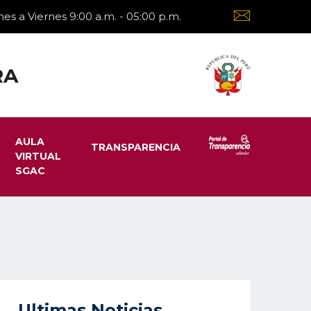
es a Viernes 9:00 a.m. - 05:00 p.m.
RA
AULA
TRANSPARENCIA
VIRTUAL
SGAC
Ultimas Noticias