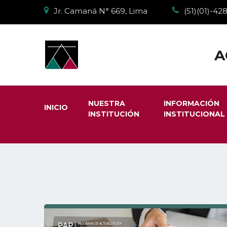
Jr. Camaná N° 669, Lima
(51)(01)-4
A
NUESTRA
INFORMACIÓN
INICIO
INSTITUCIÓN
INSTITUCIONAL