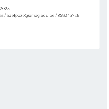
3
 2023
as / adelpozo@amag.edu.pe / 958345726