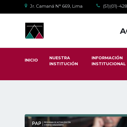
Jr. Camaná N° 669, Lima
(51)(01)-4
A
NUESTRA
INFORMACIÓN
INICIO
INSTITUCIÓN
INSTITUCIONAL