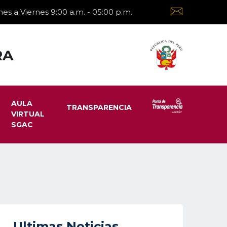
es a Viernes 9:00 a.m. - 05:00 p.m.
RA
AULA
TRANSPARENCIA
VIRTUAL
SGAC
Ultimas Noticias