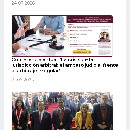
24-07-2026
Conferencia virtual “La crisis de la
jurisdicción arbitral: el amparo judicial frente
al arbitraje irregular”
21-07-2026