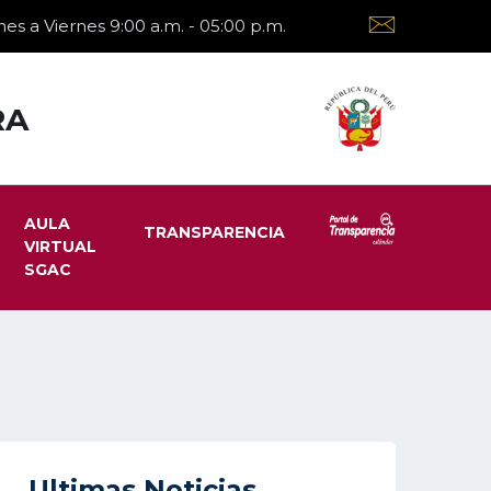
es a Viernes 9:00 a.m. - 05:00 p.m.
RA
AULA
TRANSPARENCIA
VIRTUAL
SGAC
Ultimas Noticias