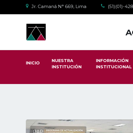
Jr. Camaná N° 669, Lima
(51)(01)-4
A
NUESTRA
INFORMACIÓN
INICIO
INSTITUCIÓN
INSTITUCIONAL