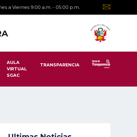
es a Viernes 9:00 a.m. - 05:00 p.m.
RA
AULA
TRANSPARENCIA
VIRTUAL
SGAC
Ultimas Noticias