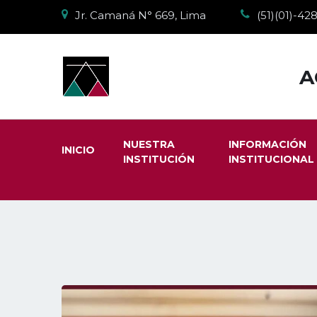
Jr. Camaná N° 669, Lima
(51)(01)-4
A
NUESTRA
INFORMACIÓN
INICIO
INSTITUCIÓN
INSTITUCIONAL