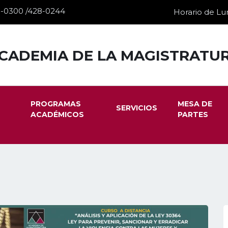
28-0300 /428-0244
Horario de Lun
CADEMIA DE LA MAGISTRATU
PROGRAMAS
MESA DE
SERVICIOS
ACADÉMICOS
PARTES