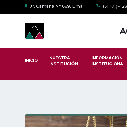
Jr. Camaná N° 669, Lima
(51)(01)-4
A
NUESTRA
INFORMACIÓN
INICIO
INSTITUCIÓN
INSTITUCIONAL