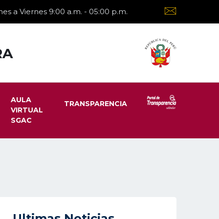
es a Viernes 9:00 a.m. - 05:00 p.m.
RA
AULA
TRANSPARENCIA
VIRTUAL
SGAC
Ultimas Noticias