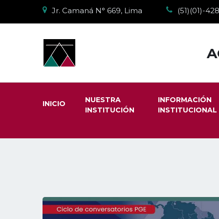
Jr. Camaná N° 669, Lima
(51)(01)-4
A
NUESTRA
INFORMACIÓN
INICIO
INSTITUCIÓN
INSTITUCIONAL