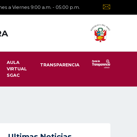
es a Viernes 9:00 a.m. - 05:00 p.m.
RA
AULA
TRANSPARENCIA
VIRTUAL
SGAC
Ultimas Noticias