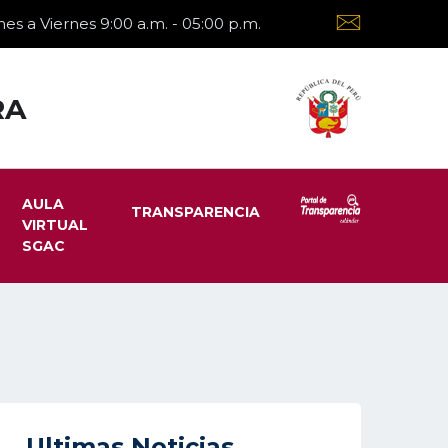
es a Viernes 9:00 a.m. - 05:00 p.m.
RA
AULA
TRANSPARENCIA
VIRTUAL
SGAC
Ultimas Noticias