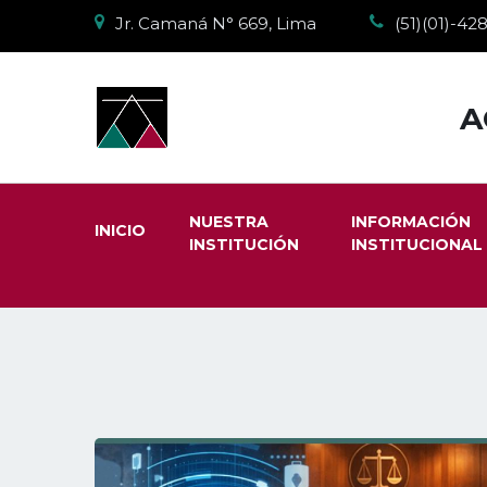
Jr. Camaná N° 669, Lima
(51)(01)-4
A
NUESTRA
INFORMACIÓN
INICIO
INSTITUCIÓN
INSTITUCIONAL