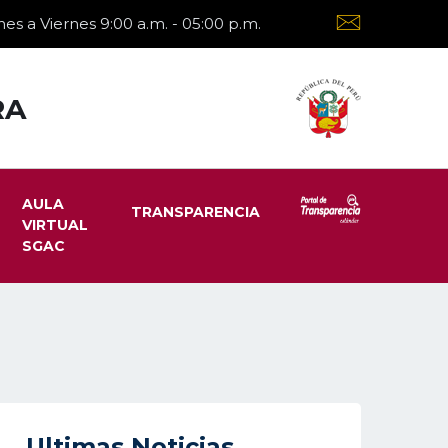
es a Viernes 9:00 a.m. - 05:00 p.m.
RA
AULA
TRANSPARENCIA
VIRTUAL
SGAC
Ultimas Noticias