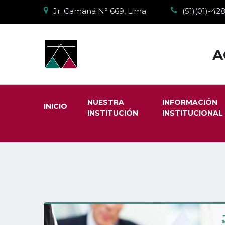
Jr. Camaná N° 669, Lima
(51)(01)-4
A
NUESTRA
INFORMACIÓN
INICIO
INSTITUCIÓN
INSTITUCIONAL