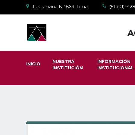
Jr. Camaná N° 669, Lima
(51)(01)-4
A
NUESTRA
INFORMACIÓN
INICIO
INSTITUCIÓN
INSTITUCIONAL