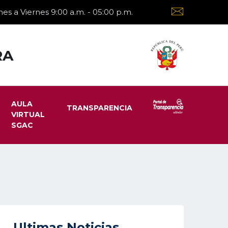
es a Viernes 9:00 a.m. - 05:00 p.m.
RA
AULA
TRANSPARENCIA
VIRTUAL
SGAC
Ultimas Noticias